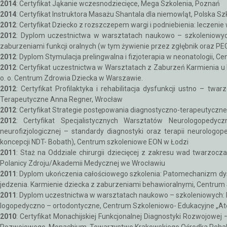
2014
: Certyfikat Jąkanie wczesnodziecięce, Mega Szkolenia, Poznań
2014
: Certyfikat Instruktora Masażu Shantala dla niemowląt, Polska 
2012
: Certyfikat Dziecko z rozszczepem wargi i podniebienia: leczeni
2012
: Dyplom uczestnictwa w warsztatach naukowo – szkoleniowych
zaburzeniami funkcji oralnych (w tym żywienie przez zgłębnik oraz P
2012
: Dyplom Stymulacja prelingwalna i fizjoterapia w neonatologii
2012
: Certyfikat uczestnictwa w Warsztatach z Zaburzeń Karmienia u
o. o. Centrum Zdrowia Dziecka w Warszawie.
2012
: Certyfikat Profilaktyka i rehabilitacja dysfunkcji ustno – 
Terapeutyczne Anna Regner, Wrocław
2012
: Certyfikat Strategie postępowania diagnostyczno-terapeutyczn
2012
: Certyfikat Specjalistycznych Warsztatów Neurologopedyc
neurofizjologicznej – standardy diagnostyki oraz terapii neurolog
koncepcji NDT- Bobath), Centrum szkoleniowe EON w Łodzi
2011
: Staż na Oddziale chirurgii dziecięcej z zakresu wad twarzoc
Polanicy Zdroju/Akademii Medycznej we Wrocławiu
2011
: Dyplom ukończenia całościowego szkolenia: Patomechanizm dysfa
jedzenia. Karmienie dziecka z zaburzeniami behawioralnymi, Centrum 
2011
: Dyplom uczestnictwa w warsztatach naukowo – szkoleniowych: Di
logopedyczno – ortodontyczne, Centrum Szkoleniowo- Edukacyjne „At
2010
: Certyfikat Monachijskiej Funkcjonalnej Diagnostyki Rozwojowej 