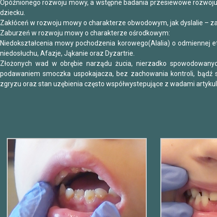
Opóźnionego rozwoju mowy, a wstępne badania przesiewowe rozwoju
dziecku.
Zakłóceń w rozwoju mowy o charakterze obwodowym, jak dyslalie – zakł
Zaburzeń w rozwoju mowy o charakterze ośrodkowym:
Niedokształcenia mowy pochodzenia korowego(Alalia) o odmiennej e
niedosłuchu, Afazje, Jąkanie oraz Dyzartrie.
Złożonych wad w obrębie narządu żucia, nierzadko spowodowanyc
podawaniem smoczka uspokajacza, bez zachowania kontroli, bądź s
zgryzu oraz stan uzębienia często współwystepujące z wadami artykul