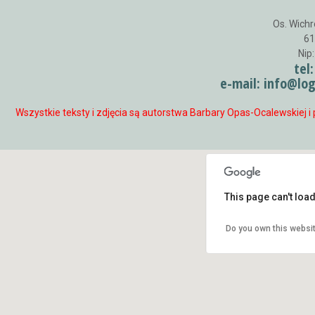
Os. Wich
61
Nip
tel
e-mail: info@lo
Wszystkie teksty i zdjęcia są autorstwa Barbary Opas-Ocalewskiej i
This page can't loa
Do you own this websi