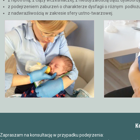
z hipotrofią, z ciąży wcześniaczej, z niedojrzałością bądź dyskoor
z podejrzeniem zaburzeń o charakterze dysfagii o różnym podłożu
z nadwrażliwością w zakresie sfery ustno-twarzowej.
K
Zapraszam na konsultację w przypadku podejrzenia: