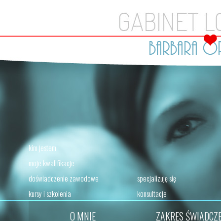
kim jestem
moje kwalifikacje
doświadczenie zawodowe
specjalizuję się
kursy i szkolenia
konsultacje
O MNIE
ZAKRES ŚWIADCZ