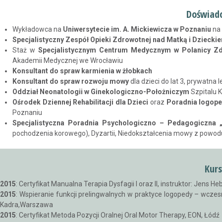
Doświad
Wykładowca na
Uniwersytecie im. A. Mickiewicza w Poznaniu
na 
Specjalistyczny Zespół Opieki Zdrowotnej nad Matką i Dziecki
Staż w
Specjalistycznym Centrum Medycznym w Polanicy Zd
Akademii Medycznej we Wrocławiu
Konsultant do spraw karmienia w żłobkach
Konsultant do spraw rozwoju mowy
dla dzieci do lat 3, prywatna
Oddział Neonatologii w Ginekologiczno-Położniczym
Szpitalu K
Ośrodek Dziennej Rehabilitacji dla Dzieci
oraz
Poradnia logop
Poznaniu
Specjalistyczna Poradnia Psychologiczno – Pedagogiczna 
pochodzenia korowego), Dyzartii, Niedokształcenia mowy z powodu 
Kurs
2015
: Certyfikat Manualna Terapia Dysfagii I oraz II, instruktor: Jens He
2015
: Wspieranie funkcji prelingwalnych w praktyce logopedy – wcze
Kadra,Warszawa
2015
: Certyfikat Metoda Pozycji Oralnej Oral Motor Therapy, EON, Łódź