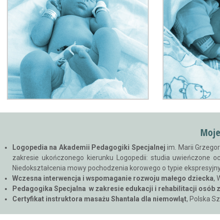
Moje
Logopedia na Akademii Pedagogiki Specjalnej
im. Marii Grzego
zakresie ukończonego kierunku Logopedii: studia uwieńczone 
Niedokształcenia mowy pochodzenia korowego o typie ekspresyj
Wczesna interwencja i wspomaganie rozwoju małego dziecka
,
Pedagogika Specjalna w zakresie edukacji i rehabilitacji osób 
Certyfikat instruktora masażu Shantala dla niemowląt
, Polska 