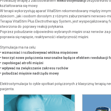
Prowadzę terapię z zastosowaniem
elektrostymulacji
bezpośrednio od
kształtowania się mowy.
W terapii wykorzystuję aparat VitalStim rekomendowany między innymi
dzieciom , jak i osobom dorosłym z różnymi zaburzeniami nerwowo-m
Terapia VitalStim Plus Electrotherapy System, jest wyspecjalizowaną 
stworzona do poprawy reakcji połykania.
Poprzez pobudzanie odpowiednio wybranych mięśni oraz nerwów za p
poprawia się napięcie, reaktywność i elastyczność mięśni.
Stymulacja ma na celu:
• wzmacniać i rozbudowywać włókna mięśniowe
• tworzyć nowe połączenia neuronalne będące efektem reedukacji f
• zapobiegać atrofii mięśni
• wpływać na zwiększanie zakresu ruchów
• pobudzać mięśnie nadrządu mowy
Elektrostymulacja to cykle spotkań połączonych z klasyczną terapią
pacjenta.