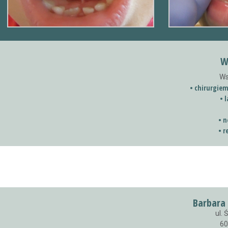
W
Ws
• chirurgie
• 
• 
• r
Barbara
ul.
60