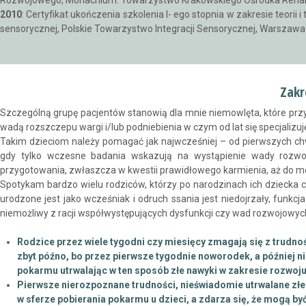
Rozwojowego, Monachium. Towarzystwo Krakowskiego Ośrodka Rehabi
2010
: Certyfikat ukończenia szkolenia I- ego stopnia w zakresie teorii 
sensorycznej, Polskie Towarzystwo Integracji Sensorycznej, Warszawa
Zakr
Szczególną grupę pacjentów stanowią dla mnie niemowlęta, które prz
wadą rozszczepu wargi i/lub podniebienia w czym od lat się specjalizuj
Takim dzieciom należy pomagać jak najwcześniej – od pierwszych chwil
gdy tylko wczesne badania wskazują na wystąpienie wady rozwo
przygotowania, zwłaszcza w kwestii prawidłowego karmienia, aż do m
Spotykam bardzo wielu rodziców, którzy po narodzinach ich dziecka cz
urodzone jest jako wcześniak i odruch ssania jest niedojrzały, funkc
niemożliwy z racji współwystępujących dysfunkcji czy wad rozwojowyc
Rodzice przez wiele tygodni czy miesięcy zmagają się z trudno
zbyt późno, bo przez pierwsze tygodnie noworodek,
a później 
pokarmu utrwalając w ten sposób złe nawyki w zakresie rozwoju
Pierwsze nierozpoznane trudności, nieświadomie utrwalane złe n
w sferze pobierania pokarmu u dzieci,
a zdarza się, że mogą by