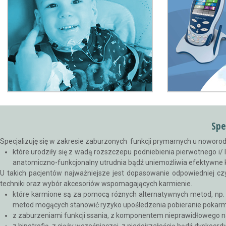
Spe
Specjalizuję się w zakresie zaburzonych funkcji prymarnych u noworo
które urodziły się z wadą rozszczepu podniebienia pierwotnego i/
anatomiczno-funkcjonalny utrudnia bądź uniemożliwia efektywne 
U takich pacjentów najważniejsze jest dopasowanie odpowiedniej czy
techniki oraz wybór akcesoriów wspomagających karmienie.
które karmione są za pomocą różnych alternatywnych metod, np.
metod mogących stanowić ryzyko upośledzenia pobieranie pokarm
z zaburzeniami funkcji ssania, z komponentem nieprawidłowego n